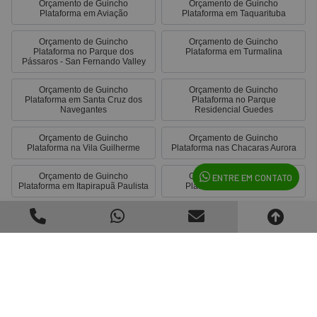
Orçamento de Guincho
Orçamento de Guincho
Plataforma em Aviação
Plataforma em Taquarituba
Orçamento de Guincho
Orçamento de Guincho
Plataforma no Parque dos
Plataforma em Turmalina
Pássaros - San Fernando Valley
Orçamento de Guincho
Orçamento de Guincho
Plataforma em Santa Cruz dos
Plataforma no Parque
Navegantes
Residencial Guedes
Orçamento de Guincho
Orçamento de Guincho
Plataforma na Vila Guilherme
Plataforma nas Chacaras Aurora
Orçamento de Guincho
Orçamento de Guincho
ENTRE EM CONTATO
Plataforma em Itapirapuã Paulista
Plataforma em Macaubal
Orçamento de Guincho
Orçamento de Guincho
Plataforma no Jardim Caparroz
Plataforma no Condomínio Portal
de Tatuí
Orçamento de Guincho
Orçamento de Guincho
Plataforma na Vila União
Plataforma em Salgados