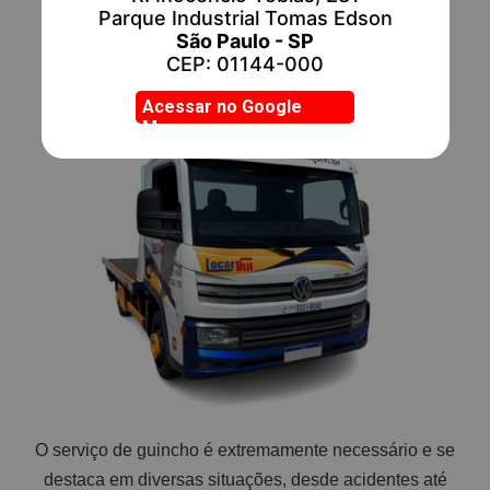
ESCRITO POR:
Locar Útil
Parque Industrial Tomas Edson
São Paulo - SP
CEP: 01144-000
Acessar no Google
Mapas
O serviço de guincho é extremamente necessário e se
destaca em diversas situações, desde acidentes até