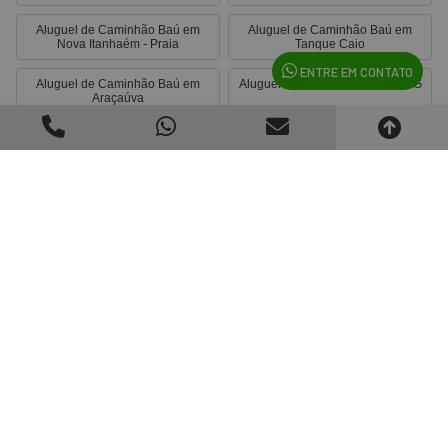
Aluguel de Caminhão Baú em
Aluguel de Caminhão Baú em
Nova Itanhaém - Praia
Tanque Caio
ENTRE EM CONTATO
Aluguel de Caminhão Baú em
Aluguel de Caminhão Baú em AG
Araçaúva
Aluguel de Caminhão Baú no
Aluguel de Caminhão Baú na Vila
Residencial São Francisco
Real
Aluguel de Caminhão Baú em
Aluguel de Caminhão Baú no
Barcelona
Jardim Monumento
Locar Útil
A LOCAR ÚTIL é referência no segmento de aluguel de
veículos, empilhadeiras, guinchos plataformas e terceirização
de frotas, hoje, é referência no segmento de aluguel de
veículos, empilhadeiras, guinchos plataformas e terceirização